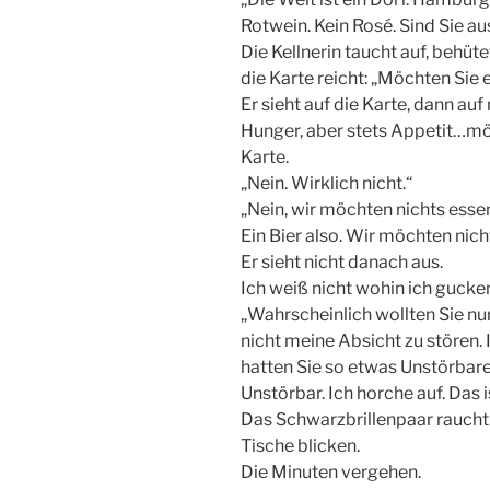
Rotwein. Kein Rosé. Sind Sie a
Die Kellnerin taucht auf, behüt
die Karte reicht: „Möchten Sie 
Er sieht auf die Karte, dann au
Hunger, aber stets Appetit…möc
Karte.
„Nein. Wirklich nicht.“
„Nein, wir möchten nichts essen.
Ein Bier also. Wir möchten nicht
Er sieht nicht danach aus.
Ich weiß nicht wohin ich gucken
„Wahrscheinlich wollten Sie nur
nicht meine Absicht zu stören. I
hatten Sie so etwas Unstörbare
Unstörbar. Ich horche auf. Das i
Das Schwarzbrillenpaar raucht.
Tische blicken.
Die Minuten vergehen.