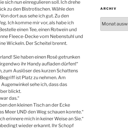
sich nun einregulieren soll. Ich drehe
ck zu den Bistrotischen. Wähle den
ARCHIV
 Von dort aus sehe ich gut. Zu den
Archiv
g. Ich komme mir vor, als habe ich
Bestelle einen Tee, einen Rotwein und
dünne Fleece-Decke vom Nebenstuhl und
ne Wickeln. Der Scheitel brennt.
land! Sie haben einen Rosé getrunken
e irgendwo ihr Handy aufladen dürfen!“
ch, zum Auslöser des kurzen Schattens
 Begriff ist Platz zu nehmen. Am
 Augenwinkel sehe ich, dass das
ber blickt.
 war das.“
ben den kleinen Tisch an der Ecke
das Meer UND den Weg schauen konnte.“
ich erinnere mich in keiner Weise an Sie.“
unbedingt wieder erkannt. Ihr Schopf