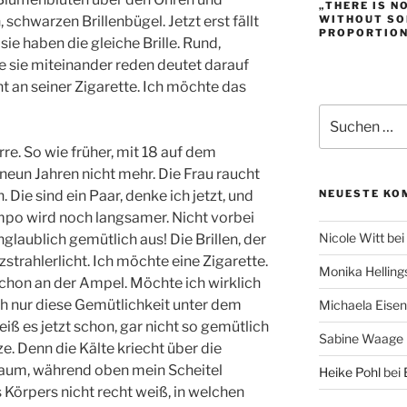
„THERE IS N
schwarzen Brillenbügel. Jetzt erst fällt
WITHOUT SO
PROPORTION.
sie haben die gleiche Brille. Rund,
ie sie miteinander reden deutet darauf
eht an seiner Zigarette. Ich möchte das
Suche
nach:
rre. So wie früher, mit 18 auf dem
 neun Jahren nicht mehr. Die Frau raucht
NEUESTE KO
 Die sind ein Paar, denke ich jetzt, und
po wird noch langsamer. Nicht vorbei
Nicole Witt
bei
nglaublich gemütlich aus! Die Brillen, der
zstrahlerlicht. Ich möchte eine Zigarette.
Monika Helling
 schon an der Ampel. Möchte ich wirklich
h nur diese Gemütlichkeit unter dem
Michaela Eise
weiß es jetzt schon, gar nicht so gemütlich
Sabine Waage
ze. Denn die Kälte kriecht über die
aum, während oben mein Scheitel
Heike Pohl
bei
 Körpers nicht recht weiß, in welchen