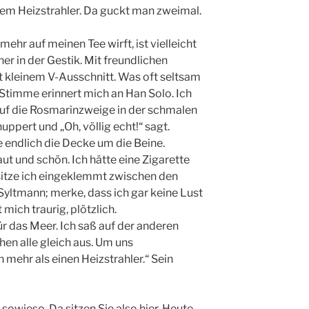
dem Heizstrahler. Da guckt man zweimal.
ehr auf meinen Tee wirft, ist vielleicht
her in der Gestik. Mit freundlichen
t kleinem V-Ausschnitt. Was oft seltsam
e Stimme erinnert mich an Han Solo. Ich
 auf die Rosmarinzweige in der schmalen
uppert und „Oh, völlig echt!“ sagt.
e endlich die Decke um die Beine.
ut und schön. Ich hätte eine Zigarette
sitze ich eingeklemmt zwischen den
yltmann; merke, dass ich gar keine Lust
mich traurig, plötzlich.
ür das Meer. Ich saß auf der anderen
ehen alle gleich aus. Um uns
mehr als einen Heizstrahler.“ Sein
 sowieso. Da sitzen Sie also hier. Heute