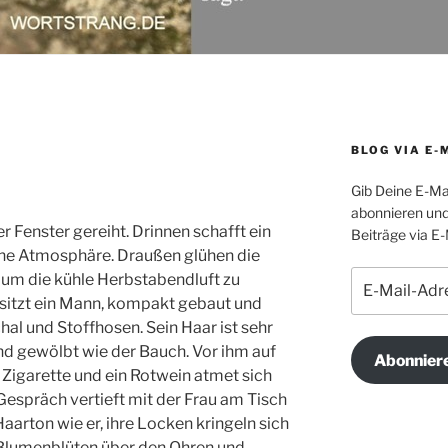
BLOG VIA E-
Gib Deine E-Ma
abonnieren und
er Fenster gereiht. Drinnen schafft ein
Beiträge via E-
che Atmosphäre. Draußen glühen die
E-
, um die kühle Herbstabendluft zu
Mail-
 sitzt ein Mann, kompakt gebaut und
Adresse
hal und Stoffhosen. Sein Haar ist sehr
und gewölbt wie der Bauch. Vor ihm auf
Abonnier
 Zigarette und ein Rotwein atmet sich
Gespräch vertieft mit der Frau am Tisch
aarton wie er, ihre Locken kringeln sich
 Blumenblüten über den Ohren und