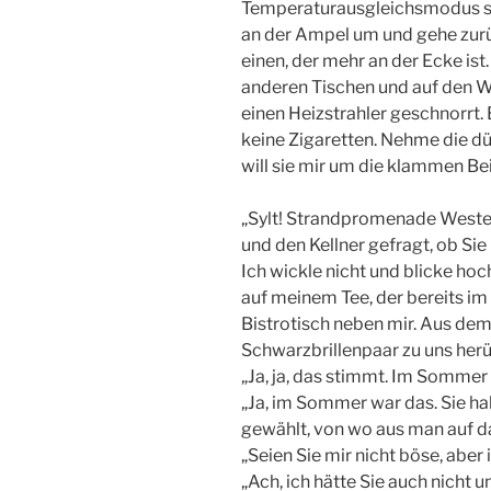
Temperaturausgleichsmodus sie 
an der Ampel um und gehe zurü
einen, der mehr an der Ecke ist.
anderen Tischen und auf den We
einen Heizstrahler geschnorrt. 
keine Zigaretten. Nehme die 
will sie mir um die klammen Bei
„Sylt! Strandpromenade Wester
und den Kellner gefragt, ob Si
Ich wickle nicht und blicke ho
auf meinem Tee, der bereits im
Bistrotisch neben mir. Aus dem
Schwarzbrillenpaar zu uns herü
„Ja, ja, das stimmt. Im Sommer
„Ja, im Sommer war das. Sie ha
gewählt, von wo aus man auf 
„Seien Sie mir nicht böse, aber 
„Ach, ich hätte Sie auch nicht 