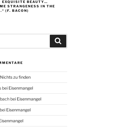
O EXQUISITE BEAUTY…
ME STRANGENESS IN THE
“ (F. BACON)
Suchen
MMENTARE
Nichts zu finden
s
bei
Eisenmangel
nbach
bei
Eisenmangel
bei
Eisenmangel
Eisenmangel