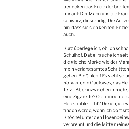
bedecken das Ende der breiten, 
mir auf: Der Mann und die Frau, 
schwarz, dickrandig. Die Art w
hin, dass sie sich kennen. Er zi
auch.
Kurz überlege ich, ob ich schno
Schulhof. Dabei rauche ich seit
die gleiche Marke wie der Mann.
mein verlangsamtes Schritttem
gehen. Bloß nicht! Es sieht so u
Rotwein, die Gauloises, das Hei
Jetzt. Aber inzwischen bin ich
eine Zigarette? Oder möchte ic
Heizstrahlerlicht? Die ich, ich 
finden werde, wenn ich dort sit
Knöchel unter den Hosenbeins
verbrennt und die Mitte meines