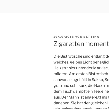
VERÖFFENTLICHT
19/10/2018
VON
BETTINA
AM
Zigarettenmoment
Die Bistrotische sind entlang d
weiches, gelbes Licht behagli
Heizstrahler unter der Markise
mildern. Am ersten Bistrotisch
schwarz eingehüllt in Sakko, Sc
grau und sehr kurz, die Nase r
dem Tisch dampft ein Tee, eine
aus.
Der Mann ist angeregt ins 
daneben. Sie hat den gleichen H
wie ineinander verschlungene