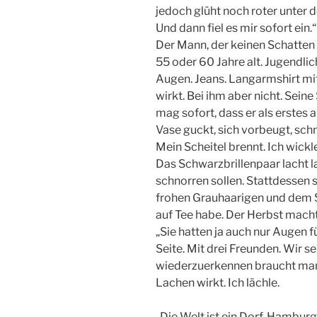
jedoch glüht noch roter unter 
Und dann fiel es mir sofort ein.“
Der Mann, der keinen Schatten m
55 oder 60 Jahre alt. Jugendlic
Augen. Jeans. Langarmshirt mi
wirkt. Bei ihm aber nicht. Sein
mag sofort, dass er als erstes
Vase guckt, sich vorbeugt, schn
Mein Scheitel brennt. Ich wickl
Das Schwarzbrillenpaar lacht la
schnorren sollen. Stattdessen 
frohen Grauhaarigen und dem S
auf Tee habe. Der Herbst macht 
„Sie hatten ja auch nur Augen f
Seite. Mit drei Freunden. Wir s
wiederzuerkennen braucht man 
Lachen wirkt. Ich lächle.
„Die Welt ist ein Dorf. Hamburg