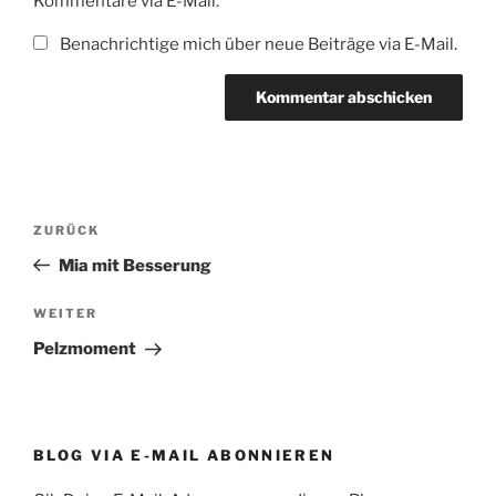
Kommentare via E-Mail.
Benachrichtige mich über neue Beiträge via E-Mail.
Beitragsnavigation
Vorheriger
ZURÜCK
Beitrag
Mia mit Besserung
Nächster
WEITER
Beitrag
Pelzmoment
BLOG VIA E-MAIL ABONNIEREN