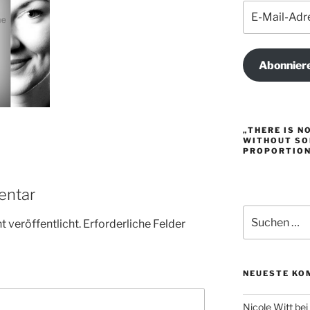
E-
Mail-
Adresse
Abonnier
„THERE IS N
WITHOUT SO
PROPORTION.
entar
Suche
 veröffentlicht.
Erforderliche Felder
nach:
NEUESTE KO
Nicole Witt
bei