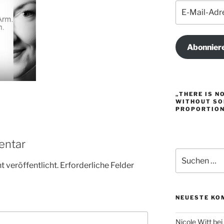
E-
Mail-
Adresse
Abonnier
„THERE IS N
WITHOUT SO
PROPORTION.
entar
Suche
nach:
 veröffentlicht.
Erforderliche Felder
NEUESTE KO
Nicole Witt
bei