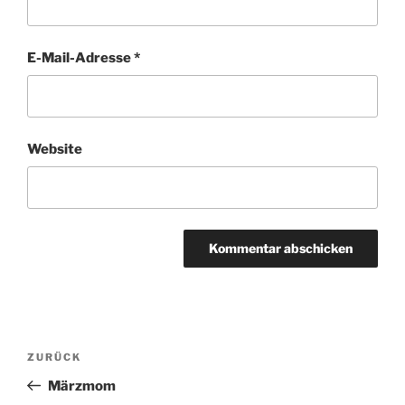
E-Mail-Adresse
*
Website
Beitragsnavigation
Vorheriger
ZURÜCK
Beitrag
Märzmom